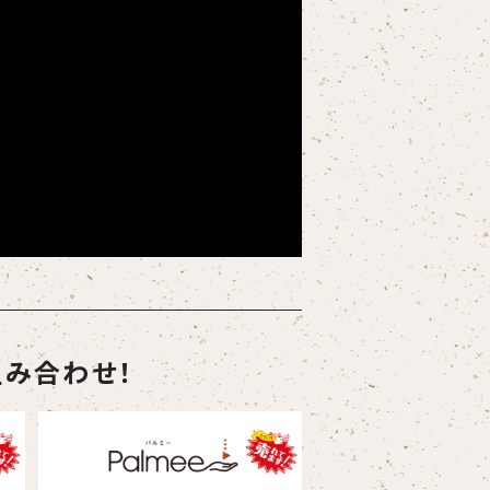
み合わせ！