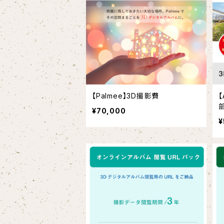
【Palmee】3D撮影費
¥70,000
¥