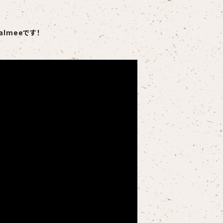
lmeeです！