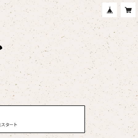
販売スタート