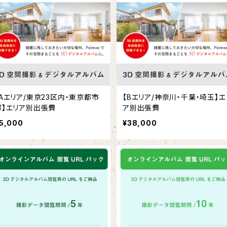
【Aエリア/東京23区内・東京都市
【Bエリア/神奈川・千葉・埼玉】エ
部】エリア別出張費
ア別出張費
5,000
¥38,000