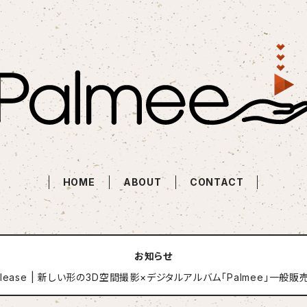
HOME
ABOUT
CONTACT
お知らせ
elease | 新しい形の3D空間撮影×デジタルアルバム「Palmee」一般